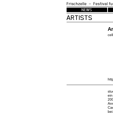
Frischzelle — Festi
NEWS
ARTISTS
An
cel
htt
stu
ein
200
Ann
Car
bei