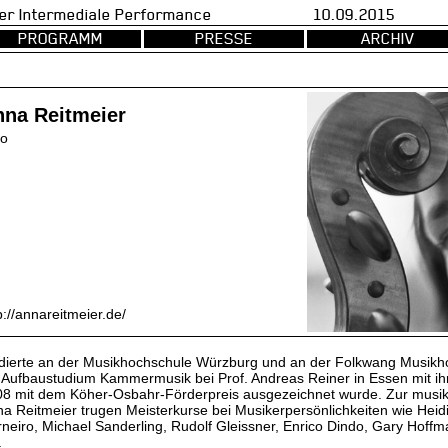
val fuer Intermediale Performance 10.09.2015 d
PROGRAMM
PRESSE
ARCHIV
na Reitmeier
lo
p://annareitmeier.de/
dierte an der Musikhochschule Würzburg und an der Folkwang Musikho
 Aufbaustudium Kammermusik bei Prof. Andreas Reiner in Essen mit ih
8 mit dem Köher-Osbahr-Förderpreis ausgezeichnet wurde. Zur musik
a Reitmeier trugen Meisterkurse bei Musikerpersönlichkeiten wie Heidi
neiro, Michael Sanderling, Rudolf Gleissner, Enrico Dindo, Gary Hoff
.