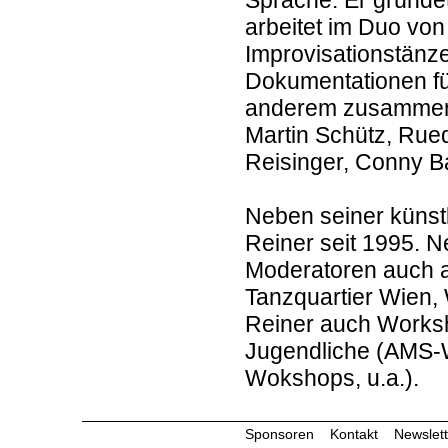
Sprache. Er gründe
arbeitet im Duo von
Improvisationstänze
Dokumentationen für
anderem zusammen m
Martin Schütz, Rue
Reisinger, Conny B
Neben seiner künstle
Reiner seit 1995. 
Moderatoren auch an
Tanzquartier Wien, 
Reiner auch Worksh
Jugendliche (AMS-W
Wokshops, u.a.).
Sponsoren
Kontakt
Newslett