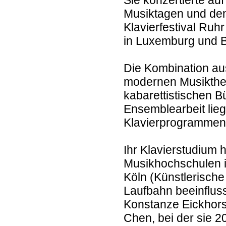
Sie konzertierte au
Musiktagen und den
Klavierfestival Ruh
in Luxemburg und B
Die Kombination aus
modernen Musikthea
kabarettistischen 
Ensemblearbeit lieg
Klavierprogrammen
Ihr Klavierstudium 
Musikhochschulen i
Köln (Künstlerische 
Laufbahn beeinflus
Konstanze Eickhorst
Chen, bei der sie 2