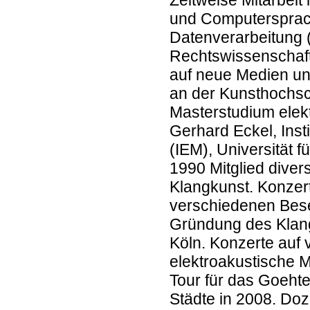
Zeitweise Mitarbeit 
und Computersprach
Datenverarbeitung 
Rechtswissenschaft
auf neue Medien un
an der Kunsthochsc
Masterstudium elekt
Gerhard Eckel, Inst
(IEM), Universität f
1990 Mitglied diver
Klangkunst. Konzert
verschiedenen Bes
Gründung des Klan
Köln. Konzerte auf 
elektroakustische 
Tour für das Goehte
Städte in 2008. Doze