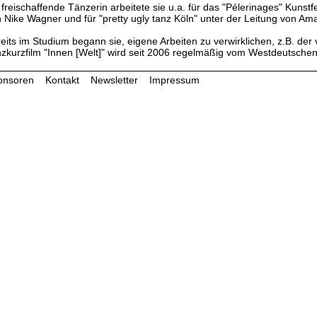
 freischaffende Tänzerin arbeitete sie u.a. für das "Pélerinages" Kunst
 Nike Wagner und für "pretty ugly tanz Köln" unter der Leitung von Ama
eits im Studium begann sie, eigene Arbeiten zu verwirklichen, z.B. der
zkurzfilm "Innen [Welt]" wird seit 2006 regelmäßig vom Westdeutsche
onsoren
Kontakt
Newsletter
Impressum