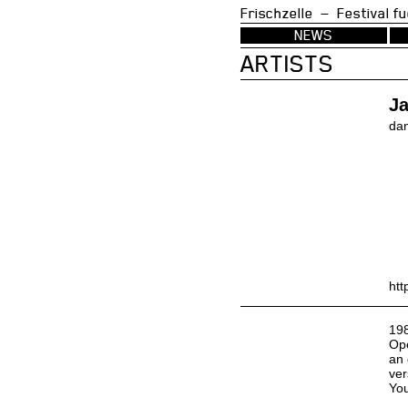
Frischzelle — Festi
NEWS
ARTISTS
J
da
htt
198
Ope
an 
ver
You