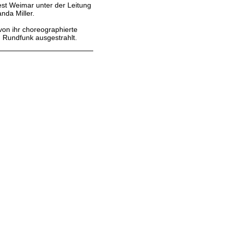
fest Weimar unter der Leitung
nda Miller.
 von ihr choreographierte
n Rundfunk ausgestrahlt.