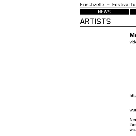
Frischzelle — Festi
NEWS
ARTISTS
Ma
vid
htt
wur
Neu
län
wis