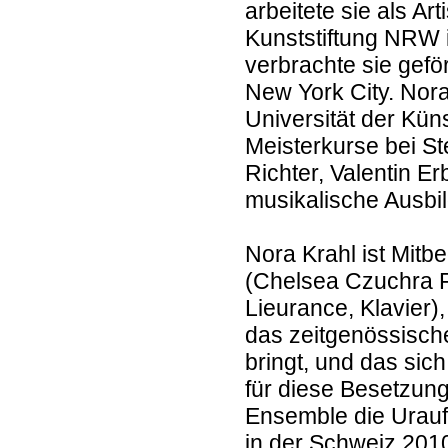
arbeitete sie als Ar
Kunststiftung NRW i
verbrachte sie gef
New York City. Nora
Universität der Küns
Meisterkurse bei St
Richter, Valentin E
musikalische Ausbi
Nora Krahl ist Mitb
(Chelsea Czuchra Fl
Lieurance, Klavier
das zeitgenössische
bringt, und das sic
für diese Besetzung
Ensemble die Urau
in der Schweiz 20