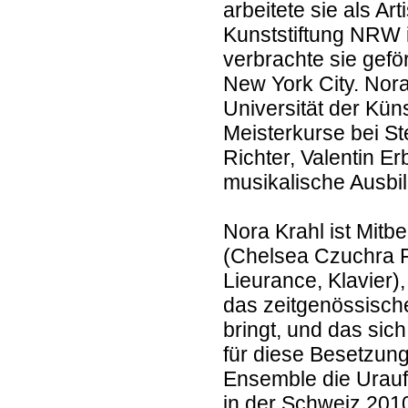
arbeitete sie als Ar
Kunststiftung NRW i
verbrachte sie gef
New York City. Nora
Universität der Küns
Meisterkurse bei St
Richter, Valentin E
musikalische Ausbi
Nora Krahl ist Mitb
(Chelsea Czuchra Fl
Lieurance, Klavier
das zeitgenössische
bringt, und das sic
für diese Besetzung
Ensemble die Urau
in der Schweiz 20