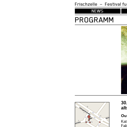
Frischzelle — Festi
NEWS
PROGRAMM
30
al
Ou
Kat
Fab