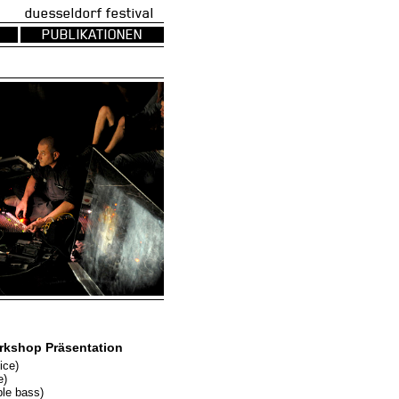
uesseldorf festival
PUBLIKATIONEN
rkshop Präsentation
ice)
e)
le bass)