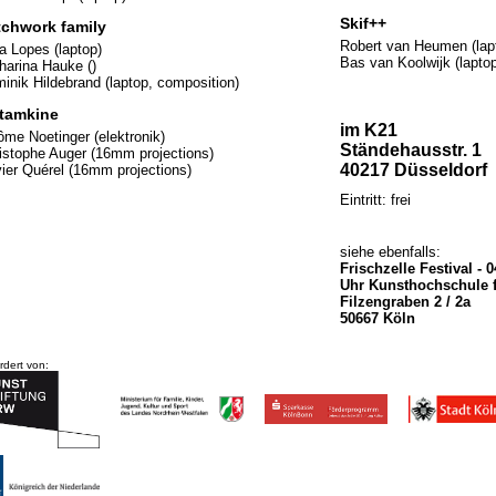
Skif++
tchwork family
Robert van Heumen (lap
a Lopes (laptop)
Bas van Koolwijk (laptop
harina Hauke ()
inik Hildebrand (laptop, composition)
tamkine
im K21
ôme Noetinger (elektronik)
Ständehausstr. 1
istophe Auger (16mm projections)
40217 Düsseldorf
ier Quérel (16mm projections)
Eintritt: frei
siehe ebenfalls:
Frischzelle Festival - 0
Uhr Kunsthochschule 
Filzengraben 2 / 2a
50667 Köln
rdert von: