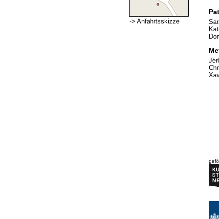
Pa
-> Anfahrtsskizze
Sar
Kat
Dom
Me
Jér
Chr
Xav
gefö