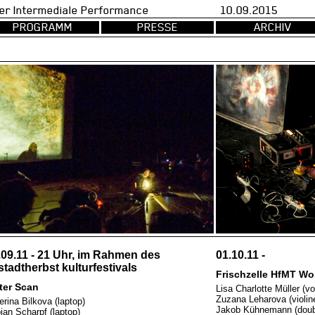
val fuer Intermediale Performance 10.09.2015 d
PROGRAMM
PRESSE
ARCHIV
.09.11 - 21 Uhr, im Rahmen des
01.10.11 -
tstadtherbst kulturfestivals
Frischzelle HfMT Wo
ter Scan
Lisa Charlotte Müller (vo
Zuzana Leharova (violin
erina Bilkova (laptop)
Jakob Kühnemann (doub
ian Scharpf (laptop)