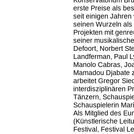
Konservatorium Brüs
erste Preise als be
seit einigen Jahren 
seinen Wurzeln als
Projekten mit genr
seiner musikalische
Defoort, Norbert S
Landferman, Paul Ly
Manolo Cabras, Joa
Mamadou Djabate z
arbeitet Gregor Sied
interdisziplinären P
Tänzern, Schauspiele
Schauspielerin Mari
Als Mitglied des 
(Künstlerische Leit
Festival, Festival L